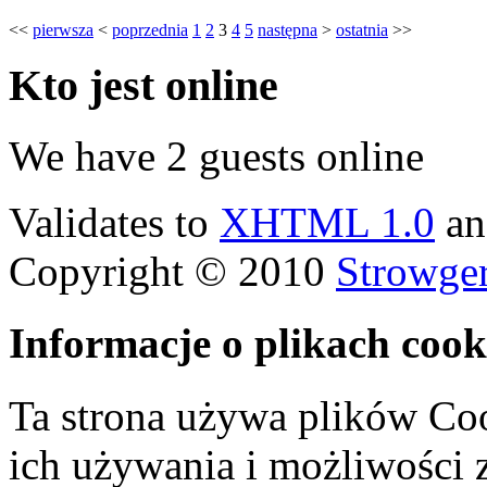
<<
pierwsza
<
poprzednia
1
2
3
4
5
następna
>
ostatnia
>>
Kto
jest online
We have 2 guests online
Validates to
XHTML 1.0
a
Copyright © 2010
Strowge
Informacje o plikach cook
Ta strona używa plików Coo
ich używania i możliwości