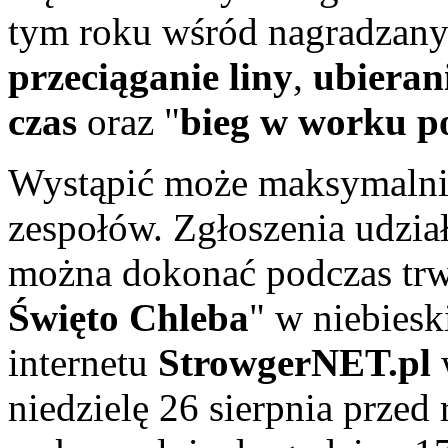
tym roku wśród nagradzanyc
przeciąganie liny
,
ubieran
czas
oraz "
bieg w worku po
Wystąpić może maksymalni
zespołów. Zgłoszenia udzia
można dokonać podczas trw
Święto Chleba
" w niebiesk
internetu
StrowgerNET.pl
w
niedzielę 26 sierpnia przed