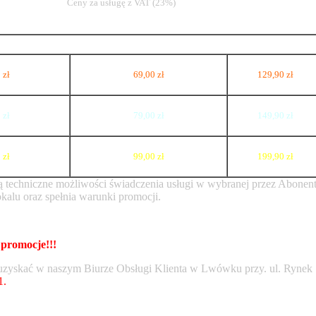
Ceny za usługę z VAT (23%)
 zł
69,00 zł
129,90 zł
 zł
79,00 zł
149,90 zł
 zł
99,00 zł
199,90 zł
eją techniczne możliwości świadczenia usługi w wybranej przez Abonen
kalu oraz spełnia warunki promocji.
promocje!!!
 uzyskać w naszym Biurze Obsługi Klienta w Lwówku przy. ul. Rynek
1.