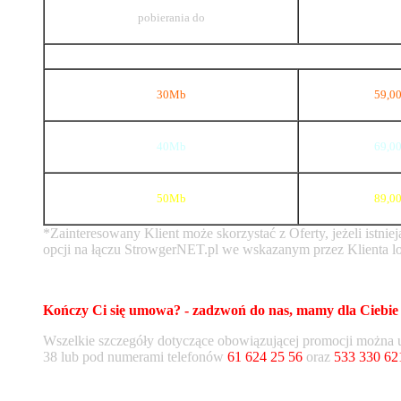
pobierania do
30Mb
59,00
40Mb
69,00
50Mb
89,00
*Zainteresowany Klient może skorzystać z Oferty, jeżeli istni
opcji na łączu StrowgerNET.pl we wskazanym przez Klienta lo
Kończy Ci się umowa? - zadzwoń do nas, mamy dla Ciebie 
Wszelkie szczegóły dotyczące obowiązującej promocji można
38 lub pod numerami telefonów
61 624 25 56
oraz
533 330 62