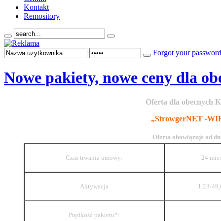
Kontakt
Remository
Forgot your passwor
Nowe pakiety, nowe ceny dla ob
Oferta dla obecnych K
„StrowgerNET -WI
Oferta
obowiązuje od dni
Czas trwania umowy:
24 mie
Aktywacja
1,23/49,
Prędkość pakietu*: