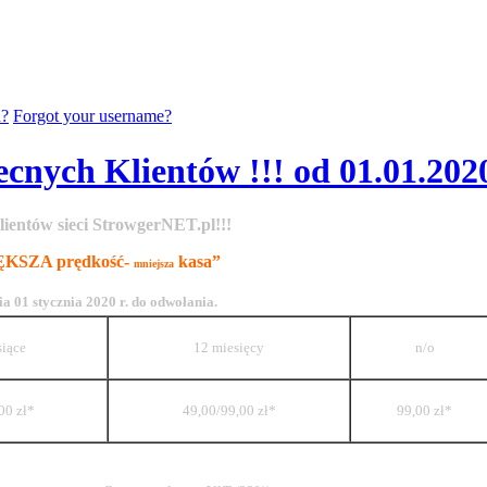
d?
Forgot your username?
ecnych Klientów !!! od 01.01.202
lientów sieci StrowgerNET.pl!!!
ĘKSZA prędkość-
kasa”
mniejsza
a 01 stycznia 2020 r. do odwołania.
siące
12 miesięcy
n/o
00 zł*
49,00/99,00 zł*
99,00 zł*