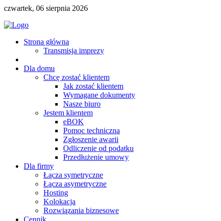
czwartek, 06 sierpnia 2026
Strona główna
Transmisja imprezy
Dla domu
Chcę zostać klientem
Jak zostać klientem
Wymagane dokumenty
Nasze biuro
Jestem klientem
eBOK
Pomoc techniczna
Zgłoszenie awarii
Odliczenie od podatku
Przedłużenie umowy
Dla firmy
Łącza symetryczne
Łącza asymetryczne
Hosting
Kolokacja
Rozwiązania biznesowe
Cennik